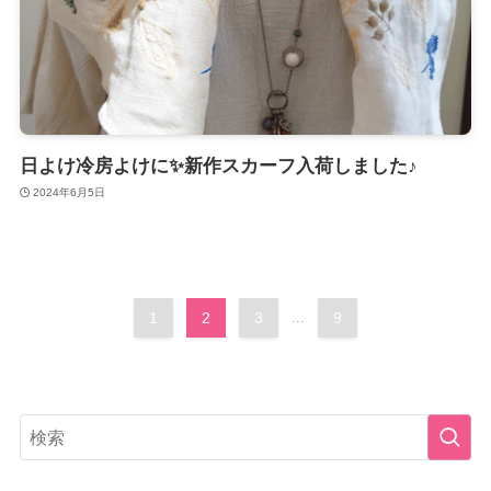
日よけ冷房よけに✨新作スカーフ入荷しました♪
2024年6月5日
1
2
3
...
9