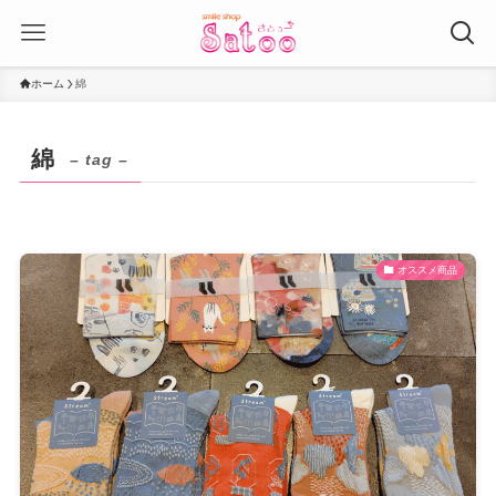
ホーム
綿
綿
– tag –
オススメ商品