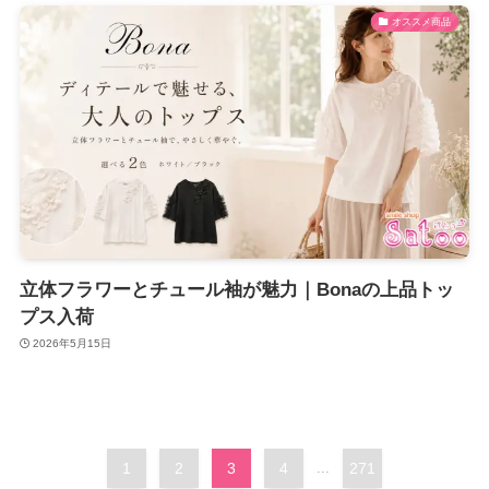
オススメ商品
立体フラワーとチュール袖が魅力｜Bonaの上品トッ
プス入荷
2026年5月15日
1
2
3
4
...
271