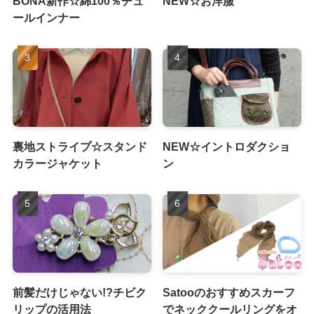
BONA新作☆綿100％チュ
NEW☆お洋服
ールインナー
裏地ストライプ☆スタンド
NEW☆イントロダクショ
カラージャケット
ン
前髪だけじゃない!?チビク
Satooのおすすめスカーフ
リップの活用法
でネッククールリングをオ