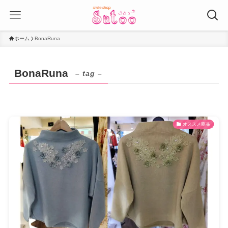
ホーム
BonaRuna
BonaRuna
– tag –
オススメ商品