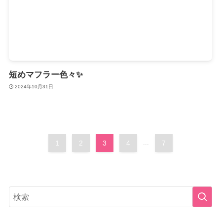
短めマフラー色々✨
2024年10月31日
1
2
3
4
...
7