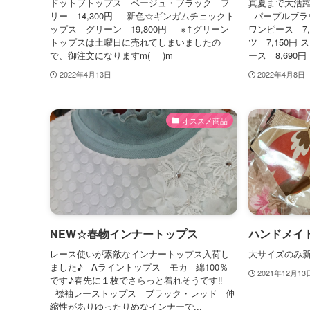
ドットブトップス ベージュ・ブラック フ
真夏まで大活
リー 14,300円 新色☆ギンガムチェックト
パープルブラウ
ップス グリーン 19,800円 ※↑グリーン
ワンピース 7
トップスは土曜日に売れてしまいましたの
ツ 7,150
で、御注文になりますm(_ _)m
ース 8,690
2022年4月13日
2022年4月8日
オススメ商品
NEW☆春物インナートップス
ハンドメイ
レース使いが素敵なインナートップス入荷し
大サイズのみ
ました♪ Aライントップス モカ 綿100％
2021年12月13
です♪春先に１枚でさらっと着れそうです‼
襟袖レーストップス ブラック・レッド 伸
縮性がありゆったりめなインナーで...