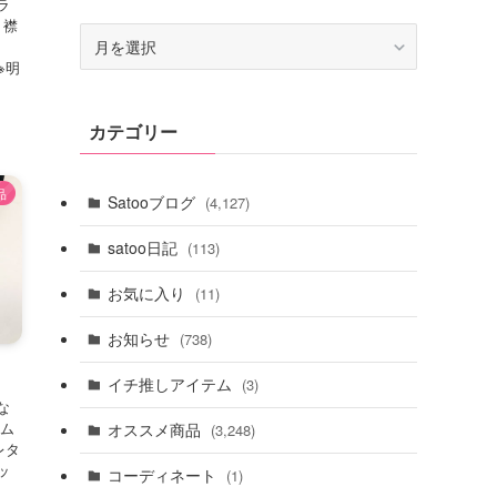
ラ
 襟
ア
ー
ー
※明
カ
イ
カテゴリー
ブ
品
Satooブログ
(4,127)
satoo日記
(113)
お気に入り
(11)
お知らせ
(738)
イチ推しアイテム
(3)
な
テム
オススメ商品
(3,248)
レタ
ッ
コーディネート
(1)