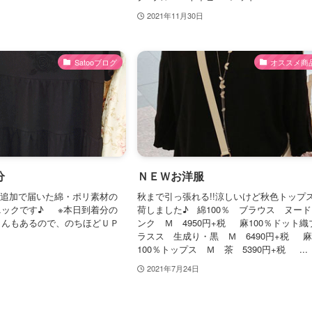
2021年11月30日
Satooブログ
オススメ商
分
ＮＥＷお洋服
ら追加で届いた綿・ポリ素材の
秋まで引っ張れる!!涼しいけど秋色トップ
ニックです♪ ※本日到着分の
荷しました♪ 綿100％ ブラウス ヌー
さんもあるので、のちほどＵＰ
ンク Ｍ 4950円+税 麻100％ドット織
!!
ラスス 生成り・黒 Ｍ 6490円+税 
100％トップス Ｍ 茶 5390円+税 ...
2021年7月24日