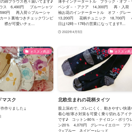
躍の綿ブラウス色々届いてます♪
薄手インナータートル ブラック・オフ・
ス 6,490円 ブルーシャツ
ベンダ－・アクア 14,300円 再・入荷
,590円 再入荷☆ブルーシャ
袖お花のインナータートル オフ・グレ
円 スカート裏地つきチェックワンピ
13,200円 花柄チュニック 18,700円 
円 襟が可愛いチェ...
日は12時～17時の営業になってます‼...
2022年4月5日
オススメ商品
オススメ商
ドマスク
北欧生まれの花柄タイツ
新作作りました↓
股上深めで、ズレにくく、動きやすい快適
着心地!寒さ対策を可愛く乗り切れるアイ
日
です♪ コットン80％・ナイロン・ポリウ
ン20％ 4,070円 グレー×イエロー ブラ
ク×ブルー ネイビー×レッド