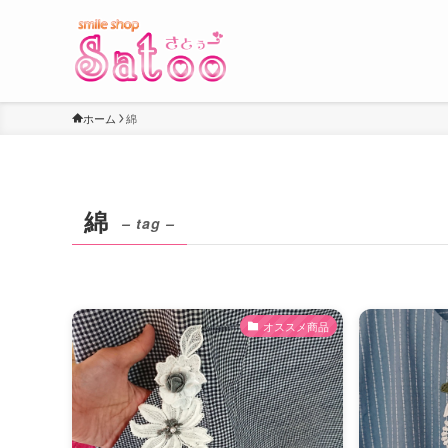
ホーム
綿
綿
– tag –
オススメ商品