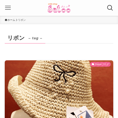
ホーム
リボン
リボン
– tag –
Satooブログ