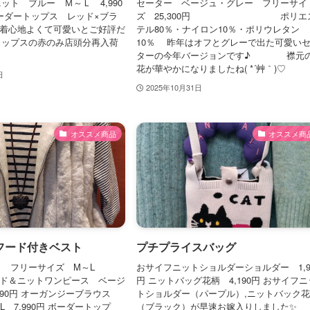
ット ブルー Ｍ～Ｌ 4,990
セーター ベージュ・グレー フリーサイ
ーダートップス レッド×ブラ
ズ 25,300円 ポリエ
0円 着心地よくて可愛いとご好評だ
テル80％・ナイロン10％・ポリウレタン
トップスの赤のみ店頭分再入荷
10％ 昨年はオフとグレーで出た可愛い
ターの今年バージョンです♪ 襟元
花が華やかになりましたね( *´艸｀)♡
日
2025年10月31日
オススメ商品
オススメ商
フード付きベスト
プチプライスバッグ
ク フリーサイズ M～L
おサイフニットショルダーショルダー 1,9
スエード＆ニットワンピース ベージ
円 ニットバッグ花柄 4,190円 おサイフニ
,990円 オーガンジーブラウス
トショルダー（パープル）,ニットバック
 7,990円 ボーダートップ
（ブラック）が早速お嫁入りしました✨️