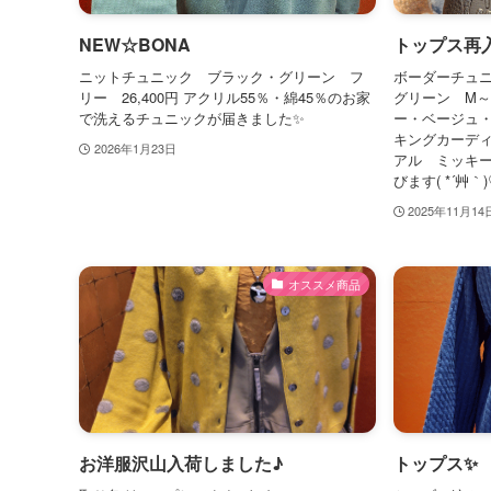
NEW☆BONA
トップス再
ニットチュニック ブラック・グリーン フ
ボーダーチュ
リー 26,400円 アクリル55％・綿45％のお家
グリーン M～
で洗えるチュニックが届きました✨
ー・ベージュ
キングカーディ
2026年1月23日
アル ミッキ
びます( *´艸｀
2025年11月14
オススメ商品
お洋服沢山入荷しました♪
トップス✨