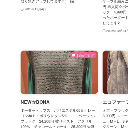
取り急ぎアップしてますm(__)m
ケーブル編みニ
円 再入荷☆ボ
2025年11月4日
ック 4,99
ったボーダー
してます♪
2025年10月31
Satooブログ
NEW☆BONA
エコファー
ボーダートップス ポリエステル65％・レー
オフ・ブラッ
ヨン30％・ポリウレタン5％ ベージュ×
8,990円 
ブラック 24,200円 被りベスト アクリル
ュ M～L 8
100％ チャコール・カーキ 25,300円 先ほ
グリーン M～L