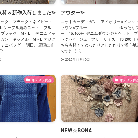
入荷＆新作入荷しました✨
アウター✨
ニック ブラック・ネイビー・
ニットカーディガン アイボリー×ピンク
L ケーブル編みニット ブル
ラウン×ブルー ゆったりフ
・ブラック M～L デニムドッ
ー 15,400円 デニムダウンジャケット 
ガン キャメル M～L デジグ
ック×ベージュ フリーサイズ 13,200円 
ーミニバッグ 明日、店頭に並
ちらも軽くてゆったりとした作りで着心地
)♡
です(^_-)-☆
日
2025年11月10日
オススメ商品
オススメ商
NEW☆BONA