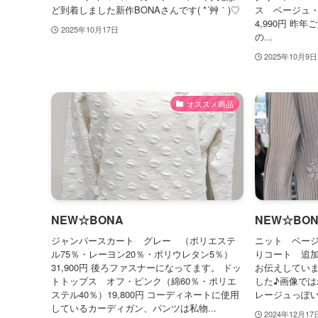
ど到着しました新作BONAさんです( *´艸｀)♡
ス ベージュ
4,990円 
2025年10月17日
の...
2025年10月9日
オススメ商品
NEW☆BONA
NEW☆BON
ジャンパースカート グレー （ポリエステ
ニット ベージュ
ル75％・レーヨン20％・ポリウレタン5％）
りコート 追加色
31,900円 後ろファスナーになってます。 ドッ
お伝えしてい
トトップス オフ・ピンク（綿60％・ポリエ
した♪画像で
ステル40％）19,800円 コーディネートに使用
レージュっぽい
しているカーディガン、パンツは私物...
2024年12月17