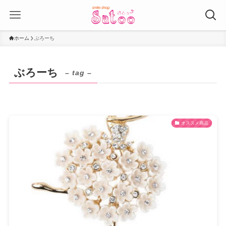
ホーム
ぶろーち
ぶろーち
– tag –
オススメ商品