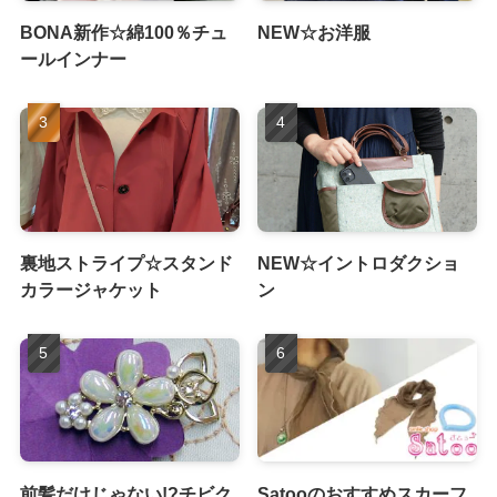
BONA新作☆綿100％チュ
NEW☆お洋服
ールインナー
裏地ストライプ☆スタンド
NEW☆イントロダクショ
カラージャケット
ン
前髪だけじゃない!?チビク
Satooのおすすめスカーフ