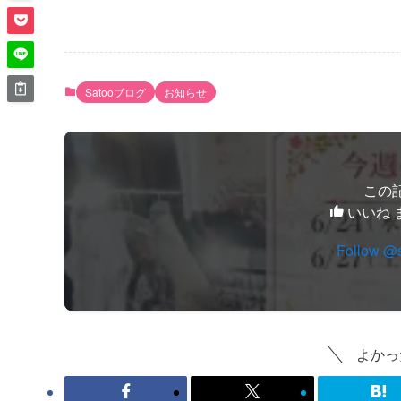
Satooブログ
お知らせ
この
いいね 
Follow @
よかっ