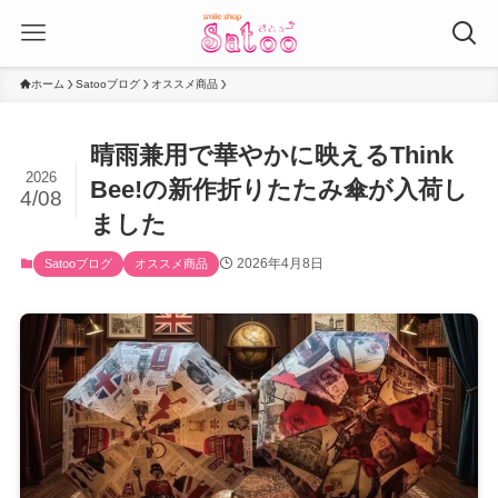
ホーム
Satooブログ
オススメ商品
晴雨兼用で華やかに映えるThink
2026
Bee!の新作折りたたみ傘が入荷し
4/08
ました
2026年4月8日
Satooブログ
オススメ商品