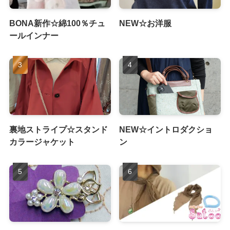
BONA新作☆綿100％チュ
NEW☆お洋服
ールインナー
裏地ストライプ☆スタンド
NEW☆イントロダクショ
カラージャケット
ン