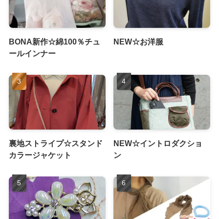
BONA新作☆綿100％チュ
NEW☆お洋服
ールインナー
裏地ストライプ☆スタンド
NEW☆イントロダクショ
カラージャケット
ン