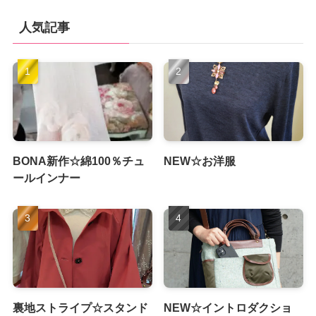
人気記事
BONA新作☆綿100％チュ
NEW☆お洋服
ールインナー
裏地ストライプ☆スタンド
NEW☆イントロダクショ