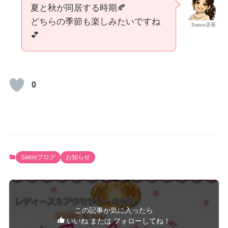
夏と秋が同居する時期🍂
どちらの季節も楽しみたいですね
Satoo店長
💕
0
Satooブログ
お知らせ
この記事が気に入ったら
いいね または フォローしてね！