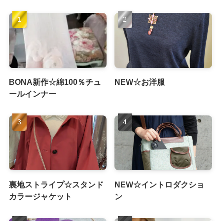
BONA新作☆綿100％チュ
NEW☆お洋服
ールインナー
裏地ストライプ☆スタンド
NEW☆イントロダクショ
カラージャケット
ン