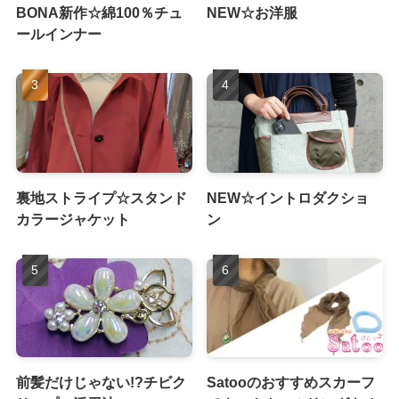
BONA新作☆綿100％チュ
NEW☆お洋服
ールインナー
裏地ストライプ☆スタンド
NEW☆イントロダクショ
カラージャケット
ン
前髪だけじゃない!?チビク
Satooのおすすめスカーフ