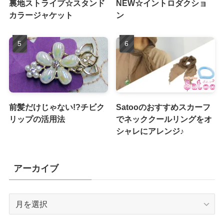
裏地ストライプ☆スタンド
NEW☆イントロダクショ
カラージャケット
ン
前髪だけじゃない!?チビク
Satooのおすすめスカーフ
リップの活用法
でネッククールリングをオ
シャレにアレンジ♪
アーカイブ
ア
ー
カ