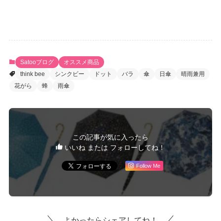
Satooブログ
オススメ商品
think bee
シンクビー
ドット
バラ
傘
日傘
晴雨兼用
花がら
蜂
雨傘
この記事が気に入ったら
いいね または フォローしてね！
Follow Me
よかったらシェアしてね！