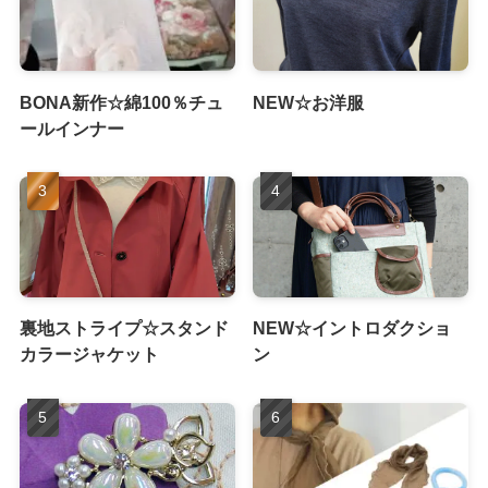
BONA新作☆綿100％チュ
NEW☆お洋服
ールインナー
裏地ストライプ☆スタンド
NEW☆イントロダクショ
カラージャケット
ン