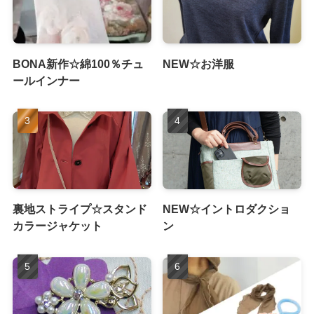
BONA新作☆綿100％チュ
NEW☆お洋服
ールインナー
裏地ストライプ☆スタンド
NEW☆イントロダクショ
カラージャケット
ン