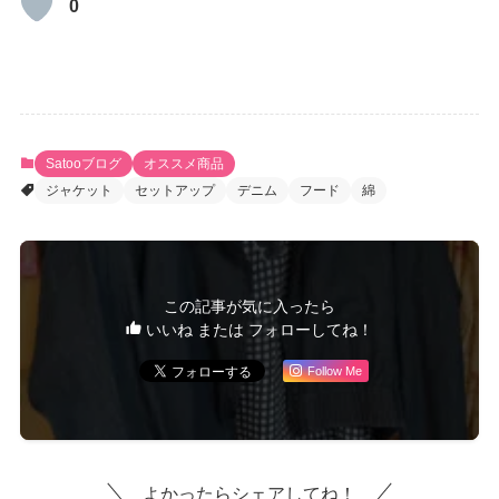
0
Satooブログ
オススメ商品
ジャケット
セットアップ
デニム
フード
綿
この記事が気に入ったら
いいね または フォローしてね！
Follow Me
よかったらシェアしてね！