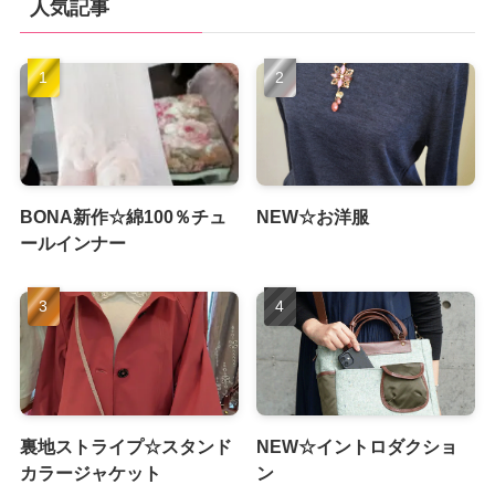
人気記事
BONA新作☆綿100％チュ
NEW☆お洋服
ールインナー
裏地ストライプ☆スタンド
NEW☆イントロダクショ
カラージャケット
ン