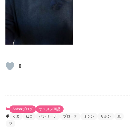
0
Satooブログ
オススメ商品
くま
ねこ
バレリーナ
ブローチ
ミシン
リボン
傘
花