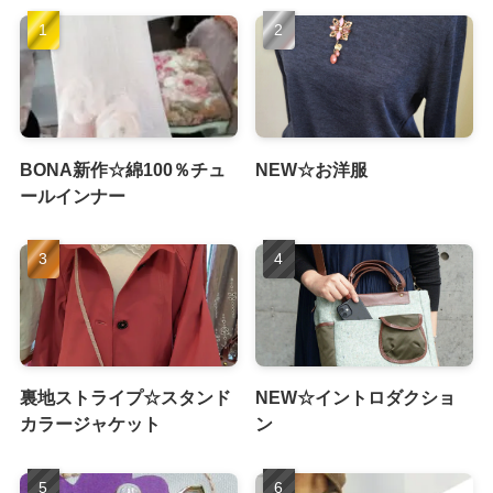
BONA新作☆綿100％チュ
NEW☆お洋服
ールインナー
裏地ストライプ☆スタンド
NEW☆イントロダクショ
カラージャケット
ン