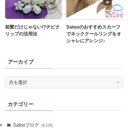
前髪だけじゃない!?チビク
Satooのおすすめスカーフ
リップの活用法
でネッククールリングをオ
シャレにアレンジ♪
アーカイブ
ア
ー
カ
イ
カテゴリー
ブ
Satooブログ
(4,126)