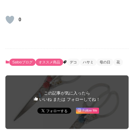
0
Satooブログ
オススメ商品
デコ
ハサミ
母の日
花
この記事が気に入ったら
いいね または フォローしてね！
Follow Me