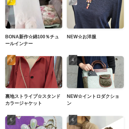
BONA新作☆綿100％チュ
NEW☆お洋服
ールインナー
裏地ストライプ☆スタンド
NEW☆イントロダクショ
カラージャケット
ン