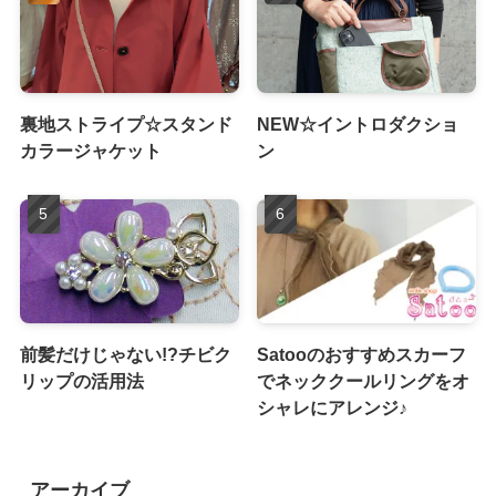
裏地ストライプ☆スタンド
NEW☆イントロダクショ
カラージャケット
ン
前髪だけじゃない!?チビク
Satooのおすすめスカーフ
リップの活用法
でネッククールリングをオ
シャレにアレンジ♪
アーカイブ