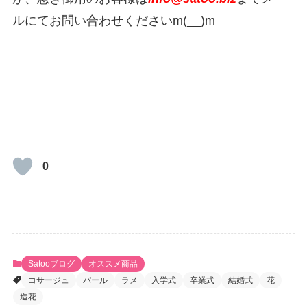
ルにてお問い合わせくださいm(__)m
0
Satooブログ
オススメ商品
コサージュ
パール
ラメ
入学式
卒業式
結婚式
花
造花