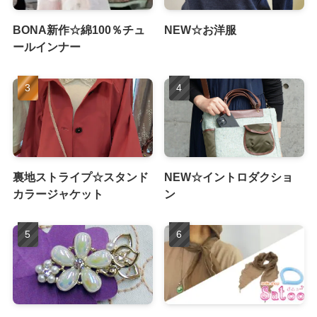
BONA新作☆綿100％チュ
NEW☆お洋服
ールインナー
裏地ストライプ☆スタンド
NEW☆イントロダクショ
カラージャケット
ン