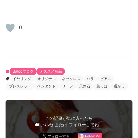
0
Satooブログ
オススメ商品
イヤリング
オリジナル
ネックレス
バラ
ピアス
ブレスレット
ペンダント
リーフ
天然石
葉っぱ
透かし
この記事が気に入ったら
いいね または フォローしてね！
Follow Me