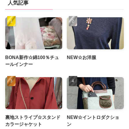
人気記事
BONA新作☆綿100％チュ
NEW☆お洋服
ールインナー
裏地ストライプ☆スタンド
NEW☆イントロダクショ
カラージャケット
ン