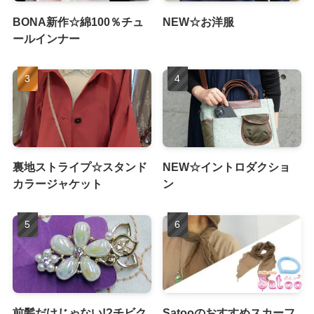
BONA新作☆綿100％チュ
NEW☆お洋服
ールインナー
裏地ストライプ☆スタンド
NEW☆イントロダクショ
カラージャケット
ン
前髪だけじゃない!?チビク
Satooのおすすめスカーフ