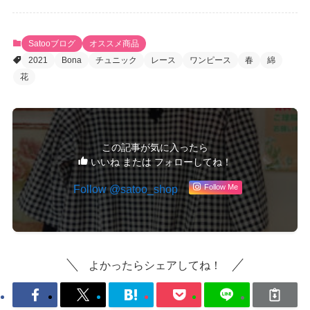
Satooブログ
オススメ商品
2021
Bona
チュニック
レース
ワンピース
春
綿
花
この記事が気に入ったら
いいね または フォローしてね！
Follow @satoo_shop
Follow Me
よかったらシェアしてね！