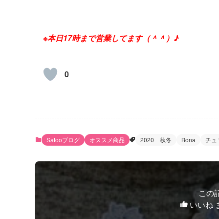
※本日17時まで営業してます（＾＾）♪
0
Satooブログ
オススメ商品
2020 秋冬
Bona
チュ
この
いいね 