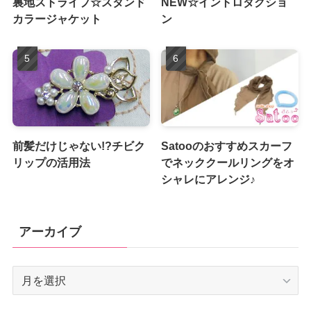
裏地ストライプ☆スタンド
NEW☆イントロダクショ
カラージャケット
ン
前髪だけじゃない!?チビク
Satooのおすすめスカーフ
リップの活用法
でネッククールリングをオ
シャレにアレンジ♪
アーカイブ
ア
ー
カ