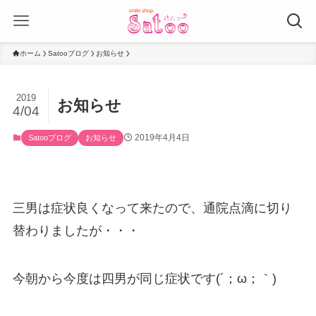
ホーム
Satooブログ
お知らせ
2019
お知らせ
4/04
2019年4月4日
Satooブログ
お知らせ
三男は症状良くなって来たので、通院点滴に切り
替わりましたが・・・
今朝から今度は四男が同じ症状です(´；ω；｀)