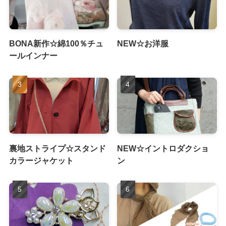
BONA新作☆綿100％チュ
NEW☆お洋服
ールインナー
裏地ストライプ☆スタンド
NEW☆イントロダクショ
カラージャケット
ン