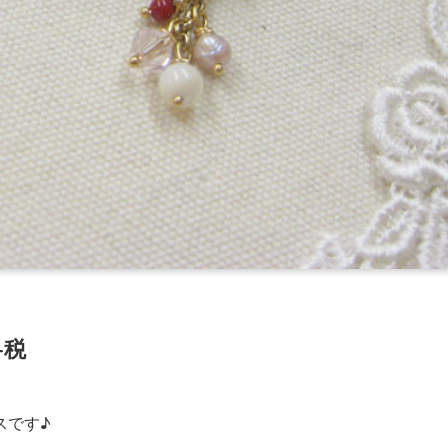
+税
スです♪