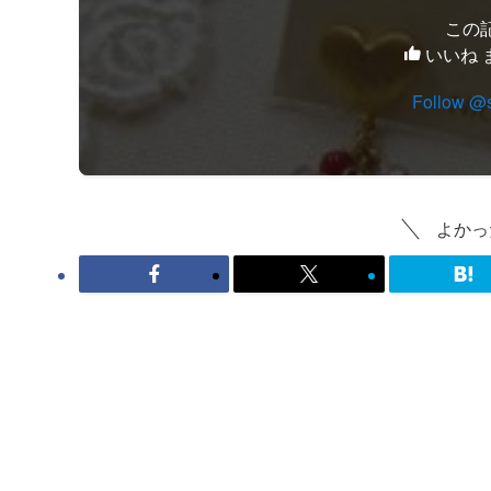
この
いいね 
Follow @
よかっ