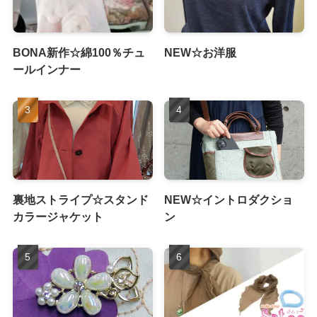
BONA新作☆綿100％チュ
NEW☆お洋服
ールインナー
裏地ストライプ☆スタンド
NEW☆イントロダクショ
カラージャケット
ン