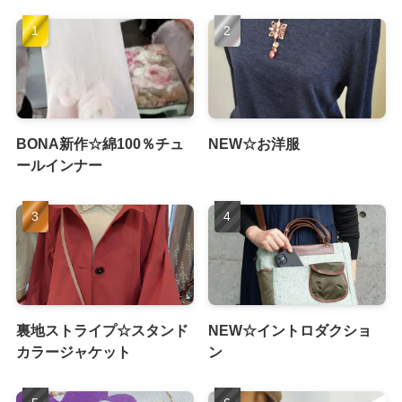
BONA新作☆綿100％チュ
NEW☆お洋服
ールインナー
裏地ストライプ☆スタンド
NEW☆イントロダクショ
カラージャケット
ン