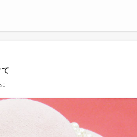
けて
25日