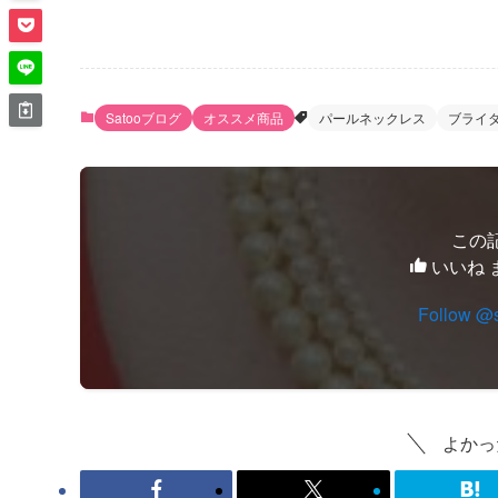
Satooブログ
オススメ商品
パールネックレス
ブライ
この
いいね 
Follow @
よかっ