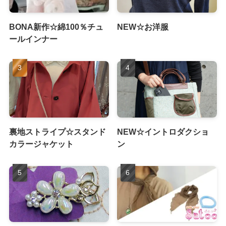
BONA新作☆綿100％チュ
NEW☆お洋服
ールインナー
裏地ストライプ☆スタンド
NEW☆イントロダクショ
カラージャケット
ン