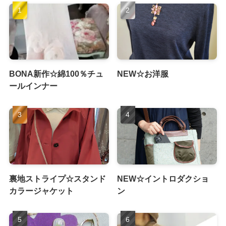
BONA新作☆綿100％チュ
NEW☆お洋服
ールインナー
裏地ストライプ☆スタンド
NEW☆イントロダクショ
カラージャケット
ン