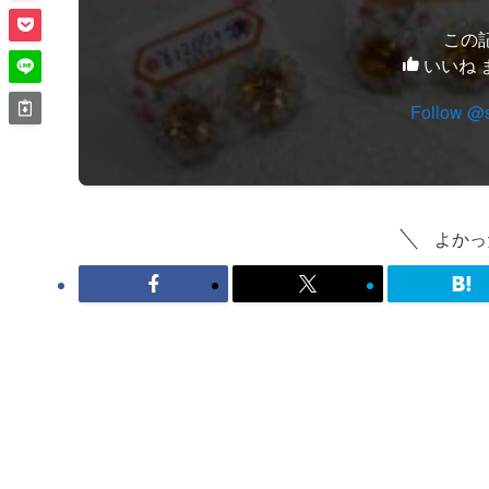
この
いいね 
Follow @
よかっ