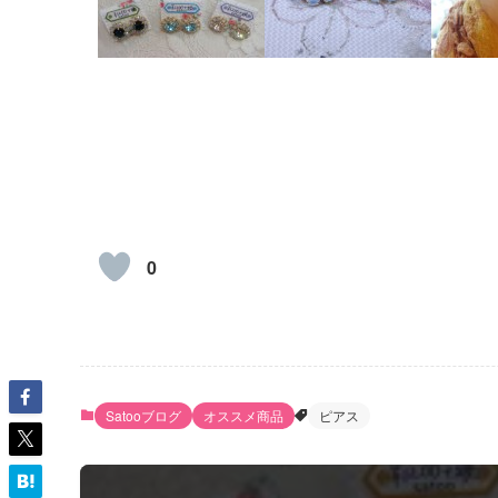
0
Satooブログ
オススメ商品
ピアス